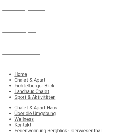
Fichtelberger Blick
Vierenstr. 1
09484 Kurort Oberwiesenthal
Chalet & Apart
Markt 4
09484 Kurort Oberwiesenthal
Landhaus Chalet
Karlsbader Str.13
09484 Kurort Oberwiesenthal
Home
Chalet & Apart
Fichtelberger Blick
Landhaus Chalet
Sport & Aktivitäten
Chalet & Apart Haus
Über die Umgebung
Wellness
Kontakt
Ferienwohnung Bergblick Oberwiesenthal