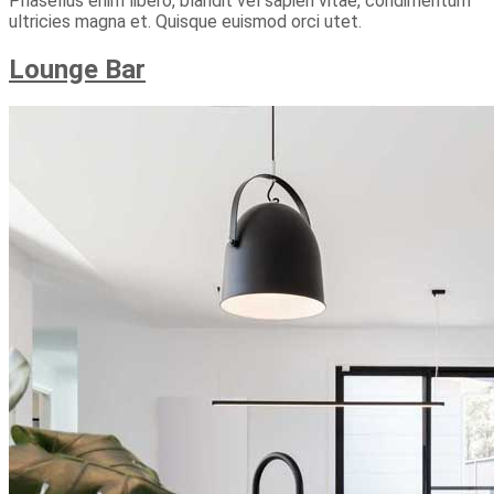
Phasellus enim libero, blandit vel sapien vitae, condimentum
ultricies magna et. Quisque euismod orci utet.
Lounge Bar