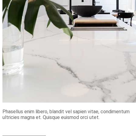
Phasellus enim libero, blandit vel sapien vitae, condimentum
ultricies magna et. Quisque euismod orci utet.
+49 152 21 663 302
+49 373 48 959 127