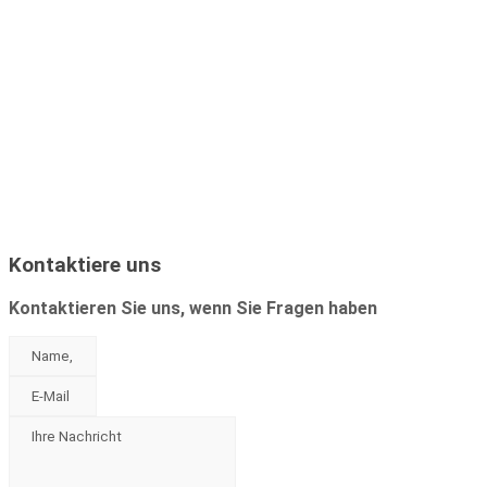
Chalet & Apart
Markt 4,
09484 Oberwiesenthal
Fichtelberger Blick
Vierenstr. 1
09484 Kurort Oberwiesenthal,
Sachsenthal
Kontaktiere uns
Kontaktieren Sie uns, wenn Sie Fragen haben