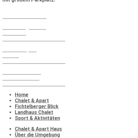
+49 152 21 663 302
+49 373 48 959 127
Fichtelberger Blick
Vierenstr. 1
09484 Kurort Oberwiesenthal
Chalet & Apart
Markt 4
09484 Kurort Oberwiesenthal
Landhaus Chalet
Karlsbader Str.13
09484 Kurort Oberwiesenthal
Home
Chalet & Apart
Fichtelberger Blick
Landhaus Chalet
Sport & Aktivitäten
Chalet & Apart Haus
Über die Umgebung