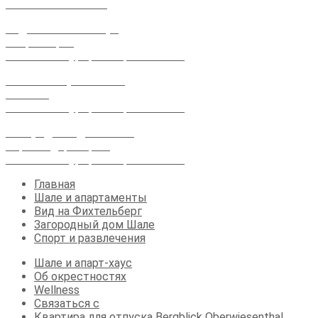
+49 373 48 959 127
Вид на Фихтельберг
Вьеренстр. 1
09484 Спа-курорт Обервизенталь
Шале и апартаменты
Рынок 4
09484 Спа-курорт Обервизенталь
Загородный дом Шале
Карлсбадер Штр.13
09484 Спа-курорт Обервизенталь
Главная
Шале и апартаменты
Вид на Фихтельберг
Загородный дом Шале
Спорт и развлечения
Шале и апарт-хаус
Об окрестностях
Wellness
Связаться с
Квартира для отпуска Bergblick Oberwiesenthal