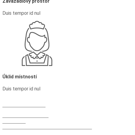
Zavazadlový prostor
Duis tempor id nul
Úklid místností
Duis tempor id nul
+49 152 21 663 302
+49 373 48 959 127
Pohled na Fichtelberg
Vierenstr. 1
09484 Lázeňské středisko Oberwiesenthal