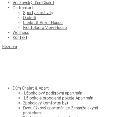
Venkovský dům Chalet
O stránkách
Sporty a aktivity
O okolí
Chalet & Apart House
Fichtelberg View House
Wellness
Kontakt
Rezerva
Dům Chalet & Apart
1,5pokojový podkrovní apartmán
1,5 pokoje propojené pokoje Apartmán
2pokojový komfortní byt
Dvoulůžkový apartmán se 2 manželskými
postelemi