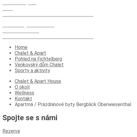
Chalet & Apart
Trh 4
09484 Lázeňské středisko Oberwiesenthal
Venkovský dům Chalet
Karlsbader Str.13
09484 Lázeňské středisko Oberwiesenthal
Home
Chalet & Apart
Pohled na Fichtelberg
Venkovský dům Chalet
Sporty a aktivity
Chalet & Apart House
O okolí
Wellness
Kontakt
Apartmá / Prázdninové byty Bergblick Oberwiesenthal
Spojte se s námi
Rezerva