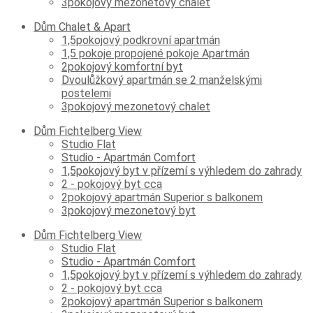
3pokojový mezonetový chalet
Dům Chalet & Apart
1,5pokojový podkrovní apartmán
1,5 pokoje propojené pokoje Apartmán
2pokojový komfortní byt
Dvoulůžkový apartmán se 2 manželskými
postelemi
3pokojový mezonetový chalet
Dům Fichtelberg View
Studio Flat
Studio - Apartmán Comfort
1,5pokojový byt v přízemí s výhledem do zahrady
2 - pokojový byt cca
2pokojový apartmán Superior s balkonem
3pokojový mezonetový byt
Dům Fichtelberg View
Studio Flat
Studio - Apartmán Comfort
1,5pokojový byt v přízemí s výhledem do zahrady
2 - pokojový byt cca
2pokojový apartmán Superior s balkonem