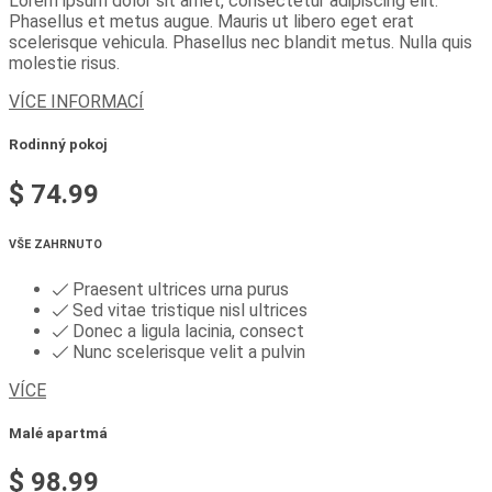
Lorem ipsum dolor sit amet, consectetur adipiscing elit.
Phasellus et metus augue. Mauris ut libero eget erat
scelerisque vehicula. Phasellus nec blandit metus. Nulla quis
molestie risus.
VÍCE INFORMACÍ
Rodinný pokoj
$
74.99
VŠE ZAHRNUTO
Praesent ultrices urna purus
Sed vitae tristique nisl ultrices
Donec a ligula lacinia, consect
Nunc scelerisque velit a pulvin
VÍCE
Malé apartmá
$
98.99